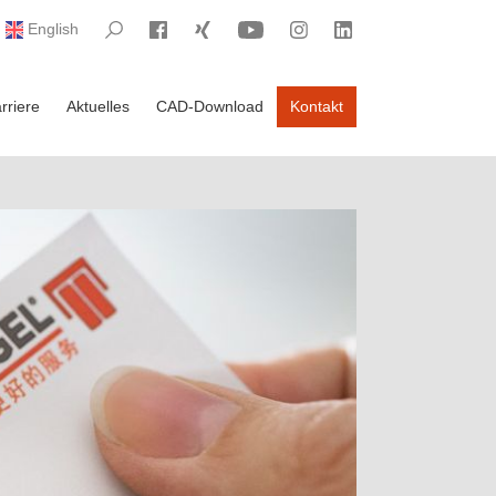
Visit Search
Visit Facebook
Visit Xing
Visit YouTube
Visit Instagram
Visit LinkedIn
English
rriere
Aktuelles
CAD-Download
Kontakt