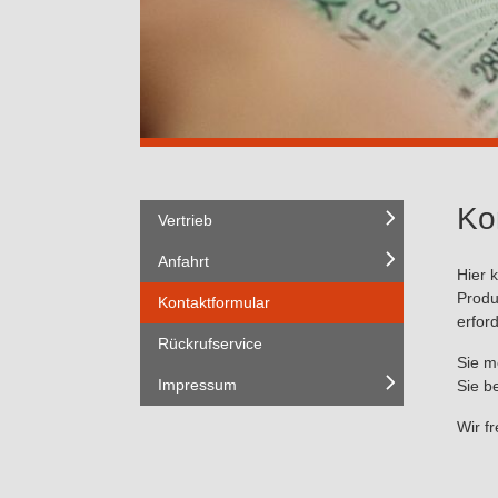
Ko
Vertrieb
Anfahrt
Hier 
Produ
Kontaktformular
erford
Rückrufservice
Sie m
Impressum
Sie b
Wir f