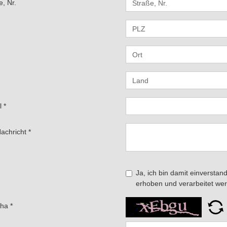
e, Nr.
l
*
Nachricht
*
Ja, ich bin damit einverst
erhoben und verarbeitet w
cha
*