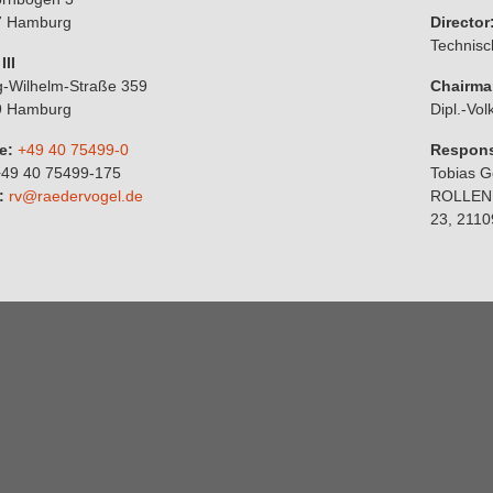
7 Hamburg
Director
Technisc
III
-Wilhelm-Straße 359
Chairma
9 Hamburg
Dipl.-Vol
e:
+49 40 75499-0
Respons
49 40 75499-175
Tobias 
:
rv@raedervogel.de
ROLLENF
23, 211