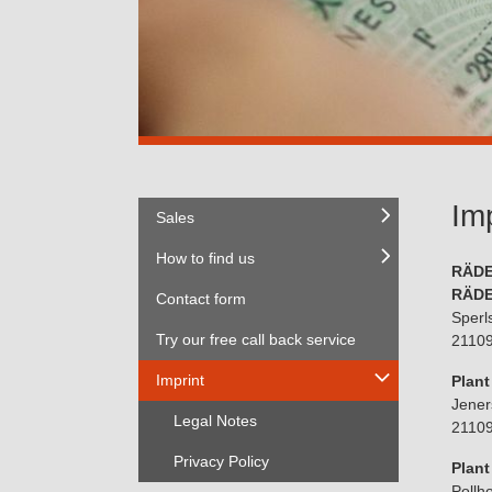
Imp
Sales
How to find us
RÄD
RÄDE
Contact form
Sperl
Try our free call back service
2110
Imprint
Plant 
Jener
Legal Notes
2110
Privacy Policy
Plant 
Pollh