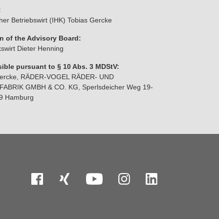
:
her Betriebswirt (IHK) Tobias Gercke
n of the Advisory Board:
kswirt Dieter Henning
ible pursuant to § 10 Abs. 3 MDStV:
Gercke, RÄDER-VOGEL RÄDER- UND
ABRIK GMBH & CO. KG, Sperlsdeicher Weg 19-
09 Hamburg