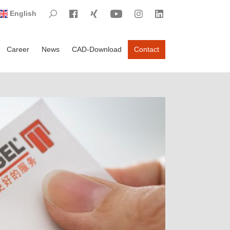
Visit Search
Visit Facebook
Visit Xing
Visit YouTube
Visit Instagram
Visit LinkedIn
English
Career
News
CAD-Download
Contact