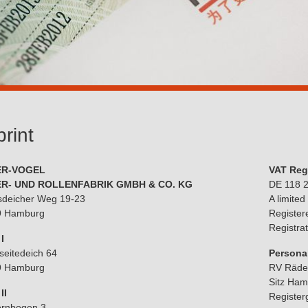
rint
ER-VOGEL
VAT Reg
R- UND ROLLENFABRIK GMBH & CO. KG
DE 118 
sdeicher Weg 19-23
A limited
9 Hamburg
Register
Registra
I
seitedeich 64
Personal
9 Hamburg
RV Räder
Sitz Ham
II
Registe
ornbogen 3