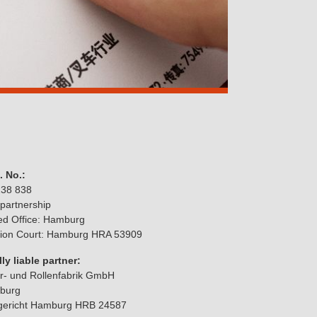
. No.:
238 838
 partnership
ed Office: Hamburg
tion Court: Hamburg HRA 53909
ly liable partner:
- und Rollenfabrik GmbH
burg
rgericht Hamburg HRB 24587